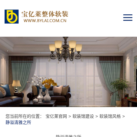
Togg
navi
您当前所在的位置：
宝亿莱官网
>
软装馆建设
>
软装馆风格
>
静溢清雅之所