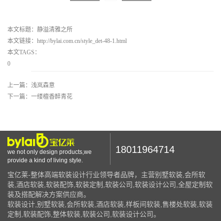
本文标题：静溢清雅之所
本文链接：http://bylai.com.cn/style_det-48-1.html
本文TAGS：
0
上一篇：浅岚森意
下一篇：一缕檀香醉青花
18011964714
we not only design products,we
provide a kind of living style.
宝亿莱-整体高端软装设计行业领导者品牌，主营别墅软装,会所软
装,酒店软装,软装配饰,软装定制,软装公司,软装设计公司,全屋定制软
装及搭配解决方案供应商。
软装设计,别墅软装,会所软装,酒店软装,样板间软装,售楼处软装,软装
定制,软装配饰,整体软装,软装公司,软装设计公司。