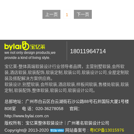
上一页
下一页
1
18011964714
we not only design products,we
provide a kind of living style.
宝亿莱-整体高端软装设计行业领导者品牌，主营别墅软装,会所软
装,酒店软装,软装配饰,软装定制,软装公司,软装设计公司,全屋定制软
装及搭配解决方案供应商。
软装设计,别墅软装,会所软装,酒店软装,样板间软装,售楼处软装,软装
定制,软装配饰,整体软装,软装公司,软装设计公司。
总部地址：广州市白云区白云湖街石沙公路88号石井国际大厦1号楼
808室
电 话：020-36278058
官网：
http://www.bylai.com.cn
版权所有：宝亿莱整体软装设计｜广州著名软装设计公司
Copyright@ 2013-2020
网站备案号 :
粤ICP备13015976