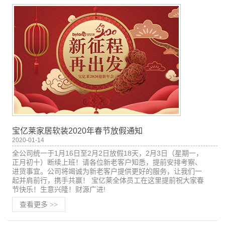
宝亿莱家居软装2020年春节放假通知
2020-01-14
全公司统一于1月16日至2月2日放假18天，2月3日（星期一，
正月初十）断续上班！请各位新老客户知悉，提前安排考察、
进货事宜。公司将竭诚为新老客户提供更好的服务，让我们一
起并肩前行，携手共赢！ 宝亿莱全体员工在这里提前祝大家春
节快乐！生意兴隆！财源广进!
查看更多
>>