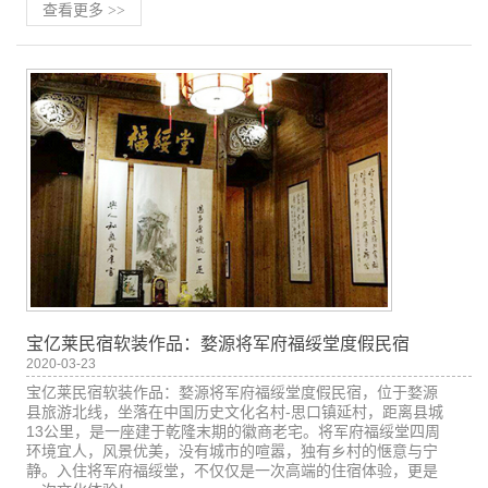
查看更多
>>
宝亿莱民宿软装作品：婺源将军府福绥堂度假民宿
2020-03-23
宝亿莱民宿软装作品：婺源将军府福绥堂度假民宿，位于婺源
县旅游北线，坐落在中国历史文化名村-思口镇延村，距离县城
13公里，是一座建于乾隆末期的徽商老宅。将军府福绥堂四周
环境宜人，风景优美，没有城市的喧嚣，独有乡村的惬意与宁
静。入住将军府福绥堂，不仅仅是一次高端的住宿体验，更是