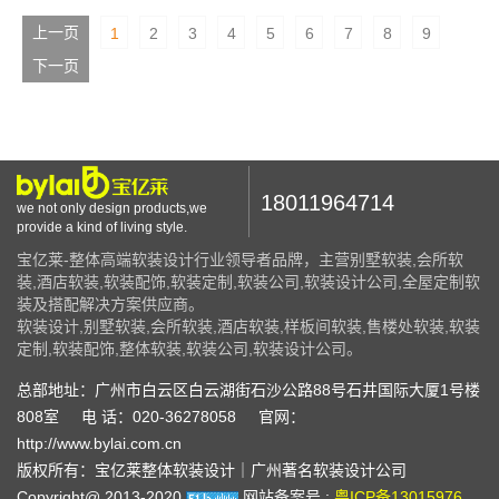
上一页
1
2
3
4
5
6
7
8
9
下一页
18011964714
we not only design products,we
provide a kind of living style.
宝亿莱-整体高端软装设计行业领导者品牌，主营别墅软装,会所软
装,酒店软装,软装配饰,软装定制,软装公司,软装设计公司,全屋定制软
装及搭配解决方案供应商。
软装设计,别墅软装,会所软装,酒店软装,样板间软装,售楼处软装,软装
定制,软装配饰,整体软装,软装公司,软装设计公司。
总部地址：广州市白云区白云湖街石沙公路88号石井国际大厦1号楼
808室
电 话：020-36278058
官网：
http://www.bylai.com.cn
版权所有：宝亿莱整体软装设计｜广州著名软装设计公司
Copyright@ 2013-2020
网站备案号 :
粤ICP备13015976