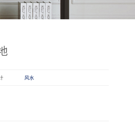
地
计
风水