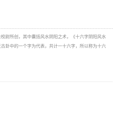
金校尉所创，其中囊括风水阴阳之术，《十六字阴阳风水
天古卦中的一个字为代表，共计一十六字，所以称为十六