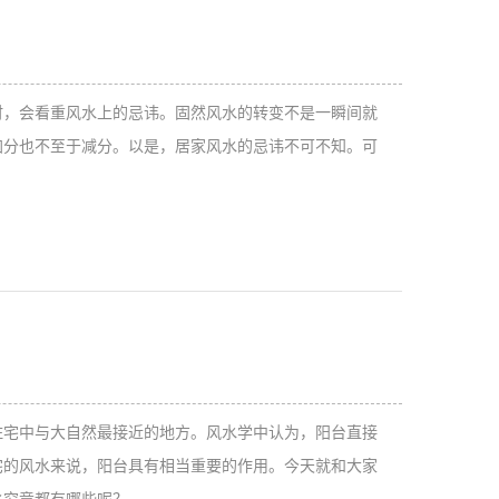
时，会看重风水上的忌讳。固然风水的转变不是一瞬间就
加分也不至于减分。以是，居家风水的忌讳不可不知。可
住宅中与大自然最接近的地方。风水学中认为，阳台直接
宅的风水来说，阳台具有相当重要的作用。今天就和大家
水究竟都有哪些呢？