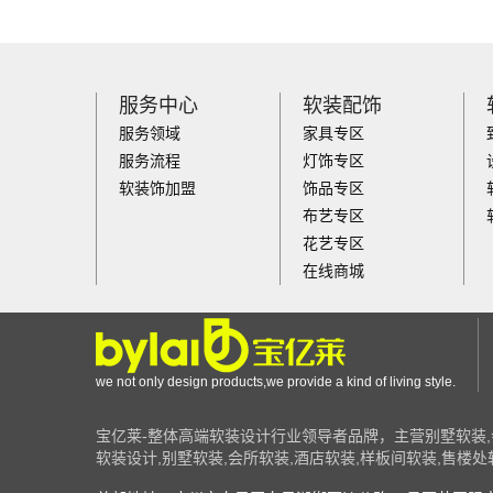
服务中心
软装配饰
服务领域
家具专区
服务流程
灯饰专区
软装饰加盟
饰品专区
布艺专区
花艺专区
在线商城
we not only design products,we provide a kind of living style.
宝亿莱-整体高端软装设计行业领导者品牌，主营别墅软装,
软装设计,别墅软装,会所软装,酒店软装,样板间软装,售楼处