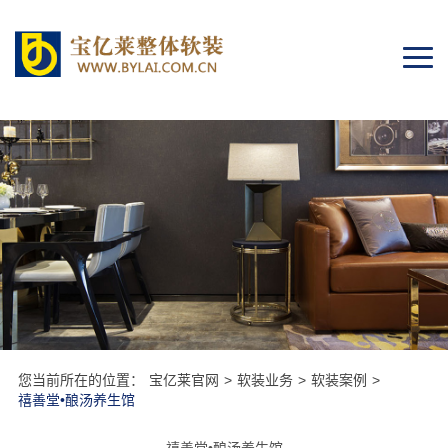
Togg
navi
您当前所在的位置：
宝亿莱官网
>
软装业务
>
软装案例
>
禧善堂•酿汤养生馆