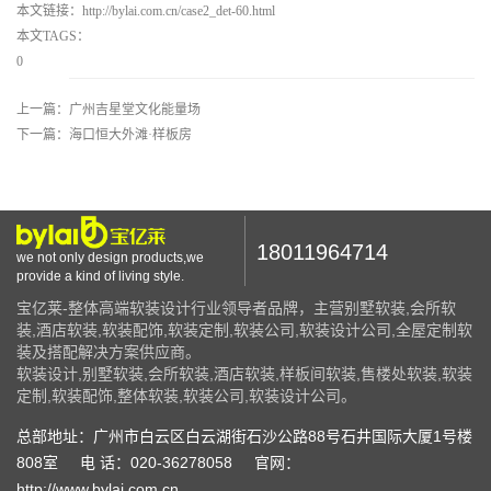
本文链接：http://bylai.com.cn/case2_det-60.html
本文TAGS：
0
上一篇：广州吉星堂文化能量场
下一篇：海口恒大外滩·样板房
18011964714
we not only design products,we
provide a kind of living style.
宝亿莱-整体高端软装设计行业领导者品牌，主营别墅软装,会所软
装,酒店软装,软装配饰,软装定制,软装公司,软装设计公司,全屋定制软
装及搭配解决方案供应商。
软装设计,别墅软装,会所软装,酒店软装,样板间软装,售楼处软装,软装
定制,软装配饰,整体软装,软装公司,软装设计公司。
总部地址：广州市白云区白云湖街石沙公路88号石井国际大厦1号楼
808室
电 话：020-36278058
官网：
http://www.bylai.com.cn