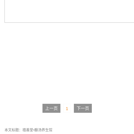
上一页
下一页
1
本文标题：禧善堂•酿汤养生馆