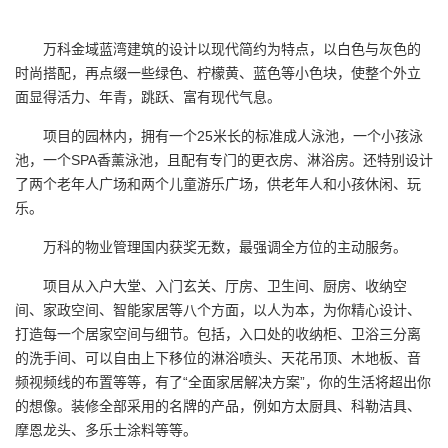
万科金域蓝湾建筑的设计以现代简约为特点，以白色与灰色的
时尚搭配，再点缀一些绿色、柠檬黄、蓝色等小色块，使整个外立
面显得活力、年青，跳跃、富有现代气息。
项目的园林内，拥有一个25米长的标准成人泳池，一个小孩泳
池，一个SPA香薰泳池，且配有专门的更衣房、淋浴房。还特别设计
了两个老年人广场和两个儿童游乐广场，供老年人和小孩休闲、玩
乐。
万科的物业管理国内获奖无数，最强调全方位的主动服务。
项目从入户大堂、入门玄关、厅房、卫生间、厨房、收纳空
间、家政空间、智能家居等八个方面，以人为本，为你精心设计、
打造每一个居家空间与细节。包括，入口处的收纳柜、卫浴三分离
的洗手间、可以自由上下移位的淋浴喷头、天花吊顶、木地板、音
频视频线的布置等等，有了“全面家居解决方案”，你的生活将超出你
的想像。装修全部采用的名牌的产品，例如方太厨具、科勒洁具、
摩恩龙头、多乐士涂料等等。