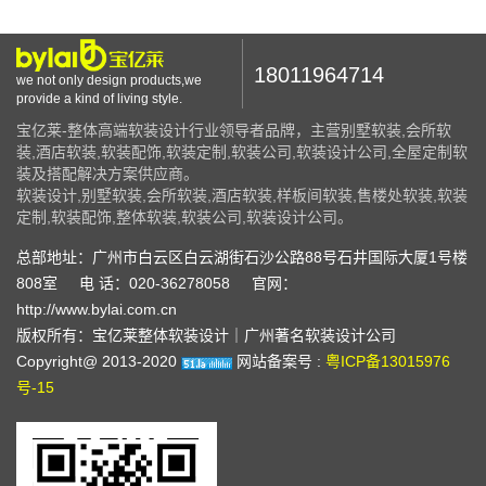
18011964714
we not only design products,we
provide a kind of living style.
宝亿莱-整体高端软装设计行业领导者品牌，主营别墅软装,会所软
装,酒店软装,软装配饰,软装定制,软装公司,软装设计公司,全屋定制软
装及搭配解决方案供应商。
软装设计,别墅软装,会所软装,酒店软装,样板间软装,售楼处软装,软装
定制,软装配饰,整体软装,软装公司,软装设计公司。
总部地址：广州市白云区白云湖街石沙公路88号石井国际大厦1号楼
808室
电 话：020-36278058
官网：
http://www.bylai.com.cn
版权所有：宝亿莱整体软装设计｜广州著名软装设计公司
Copyright@ 2013-2020
网站备案号 :
粤ICP备13015976
号-15