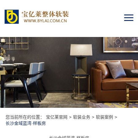
Togg
navi
您当前所在的位置：
宝亿莱官网
>
软装业务
>
软装案例
>
长沙金域蓝湾·样板房