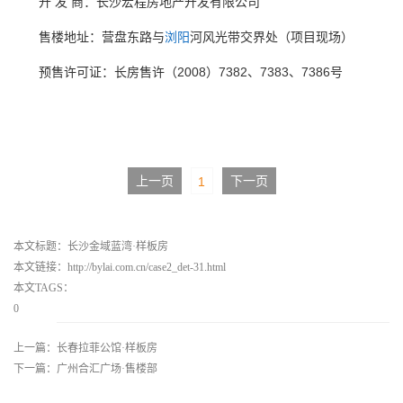
开 发 商：长沙宏程房地产开发有限公司
售楼地址：营盘东路与
浏阳
河风光带交界处（项目现场）
预售许可证：长房售许（2008）7382、7383、7386号
上一页
下一页
1
本文标题：长沙金域蓝湾·样板房
本文链接：http://bylai.com.cn/case2_det-31.html
本文TAGS：
0
上一篇：长春拉菲公馆·样板房
下一篇：广州合汇广场·售楼部